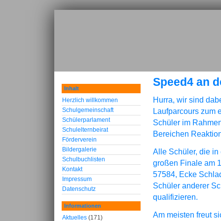
Speed4 an d
Inhalt
Hurra, wir sind da
Herzlich willkommen
Schulgemeinschaft
Laufparcours zum e
Schülerparlament
Schüler im Rahmen 
Schulelternbeirat
Bereichen Reaktion
Förderverein
Bildergalerie
Alle Schüler, die i
Schulbuchlisten
großen Finale am 1
Kontakt
57584, Ecke Schla
Impressum
Schüler anderer Sch
Datenschutz
qualifizieren.
Informationen
Am meisten freut si
Aktuelles
(171)