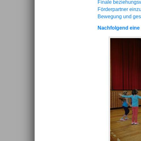
Finale beziehungswe
Förderpartner einz
Bewegung und gesu
Nachfolgend eine 