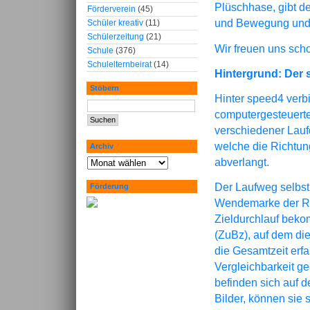
Plüschhase, gibt d
Förderverein
(45)
und Bewegung und t
Schüler kreativ
(11)
Schülerzeitung
(21)
Wir freuen uns sch
Schule
(376)
Schulelternbeirat
(14)
Hintergrund: Der 
Stöbern
Hinter speed4 verbi
computergesteuert
verschiedener Lauf
welche die Richtun
Archiv
abverlangt.
Der Laufweg selbst 
Förderung
Wendemarke der Rü
Zieldurchlauf beko
(ZuBz), auf dem di
die Gesamtzeit erfa
Vergleichbarkeit 
befinden sich auf 
Bilder, können sie 