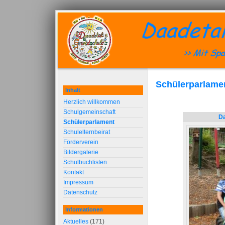
Schülerparlame
Inhalt
Herzlich willkommen
Schulgemeinschaft
Da
Schülerparlament
Schulelternbeirat
Förderverein
Bildergalerie
Schulbuchlisten
Kontakt
Impressum
Datenschutz
Informationen
Aktuelles
(171)