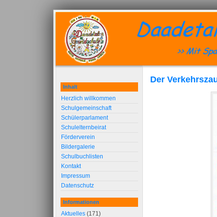
Der Verkehrsza
Inhalt
Herzlich willkommen
Schulgemeinschaft
Schülerparlament
Schulelternbeirat
Förderverein
Bildergalerie
Schulbuchlisten
Kontakt
Impressum
Datenschutz
Informationen
Aktuelles
(171)