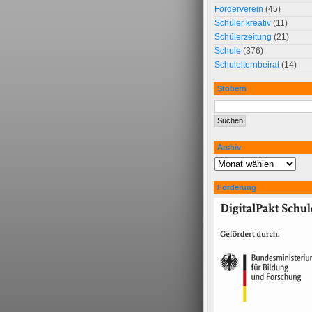
Förderverein
(45)
Schüler kreativ
(11)
Schülerzeitung
(21)
Schule
(376)
Schulelternbeirat
(14)
Stöbern
Archiv
Förderung