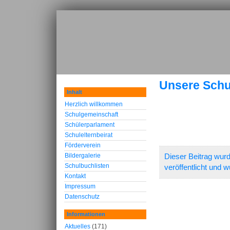
Unsere Schull
Inhalt
Herzlich willkommen
Schulgemeinschaft
Schülerparlament
Schulelternbeirat
Förderverein
Bildergalerie
Dieser Beitrag wur
Schulbuchlisten
veröffentlicht und 
Kontakt
Impressum
Datenschutz
Informationen
Aktuelles
(171)