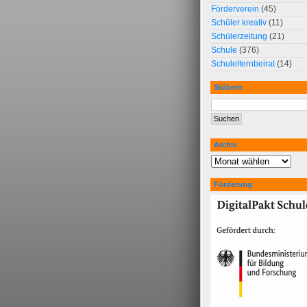
Förderverein
(45)
Schüler kreativ
(11)
Schülerzeitung
(21)
Schule
(376)
Schulelternbeirat
(14)
Stöbern
Archiv
Förderung