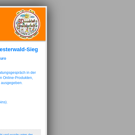
esterwald-Sieg
Euro
atungsgespräch in der
on Online-Produkten,
e ausgegeben.
ins).
ht und wurde unter der