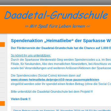
Spendenaktion „Heimatliebe“ der Sparkasse W
Der Förderverein der Daadetal-Grundschule hat die Chance auf 1.000 
So könnt ihr uns unterstützen:
Durch die Sparkasse Westerwald-Sieg werden Spendencodes u.a. im Ber
Filiale, für Neukunden, Abo des monatlichen Newsletters, bei Abschluss v
sowie bei Veranstaltungen und weiteren Anlässen/Aktionen der Sparkass
Die Spendencodes (Social-Coins) können dann auf
www.skwws-heimatliebe.de/project/10-neue-pausenspielkisten
eingelöst werden oder ihr spendet einen festen Betrag (ohne die Social Co
Bitte unterstützt die Daadetal-Grundschule bei dem Projekt !!!
Vielen Dank !!
Dieser Beitrag wurde am Samstag, 30. November 2019 um 18:33 Uhr veröffentlic