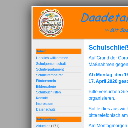
Schulschlie
Inhalt
Auf Grund der Coro
Herzlich willkommen
Schulgemeinschaft
Maßnahmen gegen d
Schülerparlament
Ab Montag, den 16
Schulelternbeirat
17. April 2020 ges
Förderverein
Bildergalerie
Bitte versuchen Sie
Schulbuchlisten
organisieren.
Kontakt
Impressum
Sollte dies aus wic
Datenschutz
bitte telefonisch a
Informationen
Am Montagmorgen wi
Aktuelles
(171)