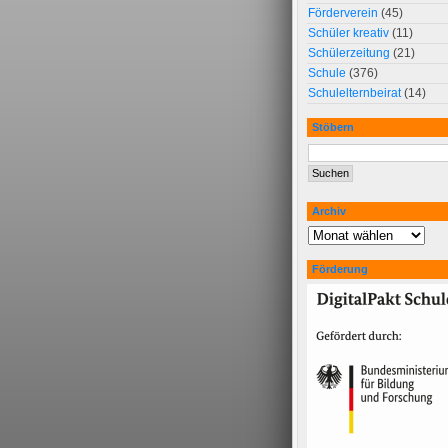
Förderverein
(45)
Schüler kreativ
(11)
Schülerzeitung
(21)
Schule
(376)
Schulelternbeirat
(14)
Stöbern
Archiv
Förderung