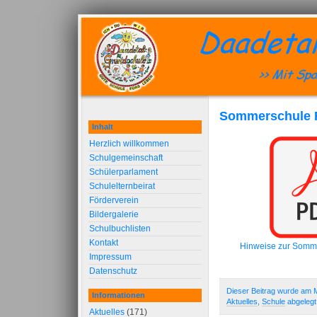
Sommerschule 
Inhalt
Herzlich willkommen
Schulgemeinschaft
Schülerparlament
Schulelternbeirat
Förderverein
Bildergalerie
Schulbuchlisten
Kontakt
Hinweise zur Somm
Impressum
Datenschutz
Dieser Beitrag wurde am M
Informationen
Aktuelles
,
Schule
abgelegt
Aktuelles
(171)