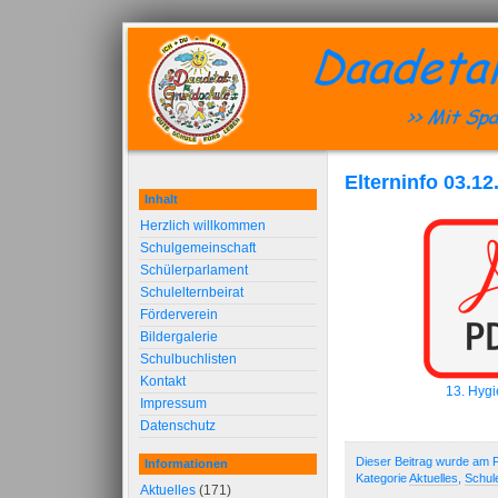
Elterninfo 03.12
Inhalt
Herzlich willkommen
Schulgemeinschaft
Schülerparlament
Schulelternbeirat
Förderverein
Bildergalerie
Schulbuchlisten
Kontakt
13. Hyg
Impressum
Datenschutz
Dieser Beitrag wurde am F
Informationen
Kategorie
Aktuelles
,
Schul
Aktuelles
(171)