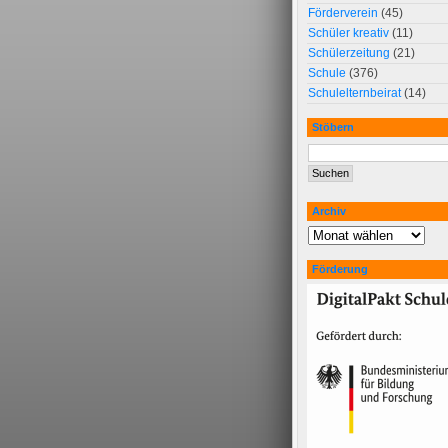
Förderverein
(45)
Schüler kreativ
(11)
Schülerzeitung
(21)
Schule
(376)
Schulelternbeirat
(14)
Stöbern
Archiv
Förderung