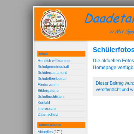
Schülerfotos
Inhalt
Die aktuellen
Fotos
Herzlich willkommen
Schulgemeinschaft
Homepage verfügba
Schülerparlament
Schulelternbeirat
Dieser Beitrag wur
Förderverein
veröffentlicht und 
Bildergalerie
Schulbuchlisten
Kontakt
Impressum
Datenschutz
Informationen
Aktuelles
(171)