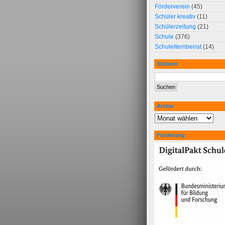
Förderverein
(45)
Schüler kreativ
(11)
Schülerzeitung
(21)
Schule
(376)
Schulelternbeirat
(14)
Stöbern
Archiv
Förderung