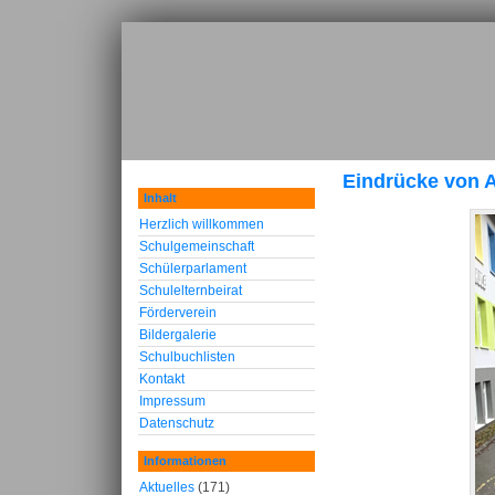
Eindrücke von A
Inhalt
Herzlich willkommen
Schulgemeinschaft
Schülerparlament
Schulelternbeirat
Förderverein
Bildergalerie
Schulbuchlisten
Kontakt
Impressum
Datenschutz
Informationen
Aktuelles
(171)