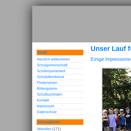
Unser Lauf f
Inhalt
Einige Impressionen
Herzlich willkommen
Schulgemeinschaft
Schülerparlament
Schulelternbeirat
Förderverein
Bildergalerie
Schulbuchlisten
Kontakt
Impressum
Datenschutz
Informationen
Aktuelles
(171)