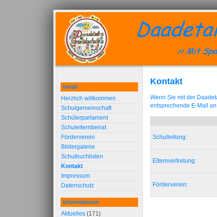
Kontakt
Inhalt
Wenn Sie mit der Daadeta
Herzlich willkommen
entsprechende E-Mail an 
Schulgemeinschaft
Schülerparlament
Schulelternbeirat
Förderverein
Schulleitung:
Bildergalerie
Schulbuchlisten
Elternvertretung:
Kontakt
Impressum
Förderverein:
Datenschutz
Informationen
Aktuelles
(171)