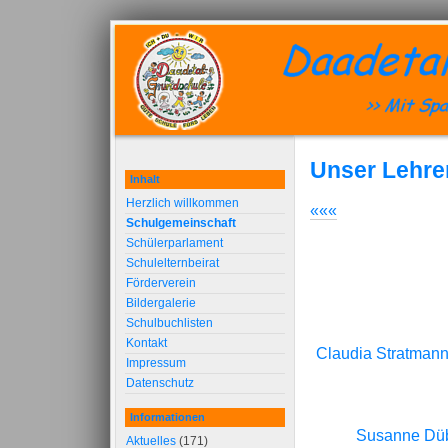
Unser Lehre
Inhalt
Herzlich willkommen
«««
Schulgemeinschaft
Schülerparlament
Schulelternbeirat
Förderverein
Bildergalerie
Schulbuchlisten
Kontakt
Claudia Stratmann,
Impressum
Datenschutz
Informationen
Susanne Dübe
Aktuelles
(171)