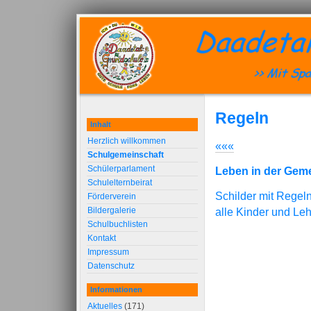
Regeln
Inhalt
Herzlich willkommen
«««
Schulgemeinschaft
Schülerparlament
Leben in der Geme
Schulelternbeirat
Schilder mit Regeln
Förderverein
Bildergalerie
alle Kinder und Le
Schulbuchlisten
Kontakt
Impressum
Datenschutz
Informationen
Aktuelles
(171)