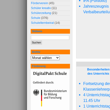
IFA (Portfolio)
Förderverein
(45)
Jahreszeugnis 
Schüler kreativ
(11)
Verbalbeurteil
Schülerzeitung
(21)
Schule
(376)
Schulelternbeirat
(14)
Stöbern
Archiv
Förderung
Besonderheiten
des Unterrichts
Fortsetzung de
Klassenlehrerp
4 Unterrichtsta
11.45 Uhr
1 Unterrichtsta