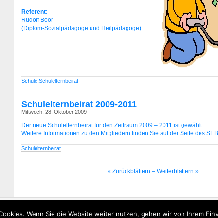
Referent:
Rudolf Boor
(Diplom-Sozialpädagoge und Heilpädagoge)
Schule
,
Schulelternbeirat
Schulelternbeirat 2009-2011
Mittwoch, 28. Oktober 2009
Der neue Schulelternbeirat für den Zeitraum 2009 – 2011 ist gewählt.
Weitere Informationen zu den Mitgliedern finden Sie auf der Seite des
SEB
Schulelternbeirat
« Zurückblättern
–
Weiterblättern »
© Daadetal-Grundschule -
I
Cookies. Wenn Sie die Website weiter nutzen, gehen wir von Ihrem Einv