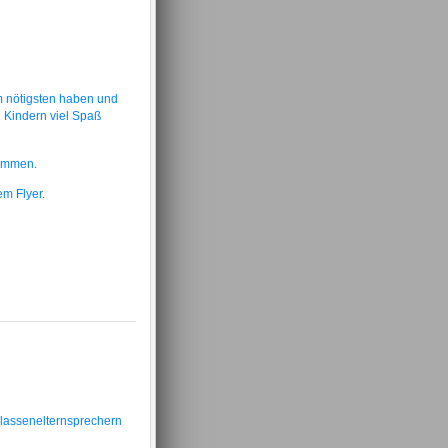
m nötigsten haben und
n Kindern viel Spaß
kommen.
em Flyer.
Klassenelternsprechern