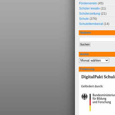
Förderverein
(45)
Schüler kreativ
(11)
Schülerzeitung
(21)
Schule
(376)
Schulelternbeirat
(14)
Stöbern
Archiv
Förderung