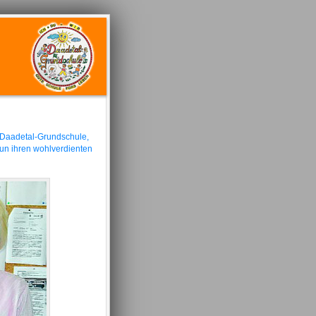
r Daadetal-Grundschule,
nun ihren wohlverdienten