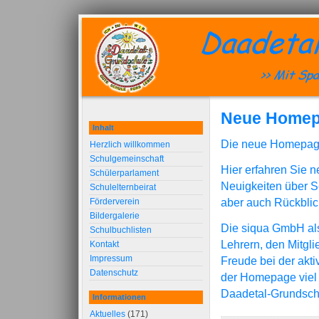
Neue Homepa
Inhalt
Die neue Homepage d
Herzlich willkommen
Schulgemeinschaft
Hier erfahren Sie 
Schülerparlament
Neuigkeiten über Sc
Schulelternbeirat
aber auch Rückblic
Förderverein
Bildergalerie
Die siqua GmbH al
Schulbuchlisten
Lehrern, den Mitgli
Kontakt
Impressum
Freude bei der akt
Datenschutz
der Homepage viel 
Daadetal-Grundsch
Informationen
Aktuelles
(171)