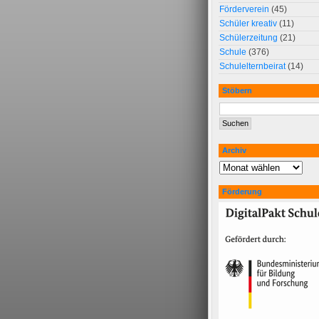
Förderverein
(45)
Schüler kreativ
(11)
Schülerzeitung
(21)
Schule
(376)
Schulelternbeirat
(14)
Stöbern
Archiv
Förderung