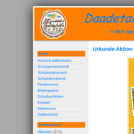
Urkunde Aktion
Inhalt
Herzlich willkommen
Schulgemeinschaft
Schülerparlament
Schulelternbeirat
Förderverein
Bildergalerie
Schulbuchlisten
Kontakt
Impressum
Datenschutz
Informationen
Aktuelles
(171)