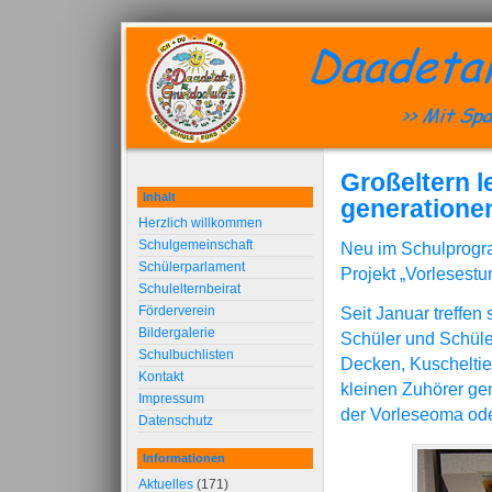
Großeltern l
Inhalt
generatione
Herzlich willkommen
Schulgemeinschaft
Neu im Schulprogra
Schülerparlament
Projekt „Vorlesest
Schulelternbeirat
Förderverein
Seit Januar treffen
Bildergalerie
Schüler und Schüler
Schulbuchlisten
Decken, Kuscheltie
Kontakt
kleinen Zuhörer ge
Impressum
der Vorleseoma ode
Datenschutz
Informationen
Aktuelles
(171)