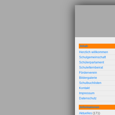
Inhalt
Herzlich willkommen
Schulgemeinschaft
Schülerparlament
Schulelternbeirat
Förderverein
Bildergalerie
Schulbuchlisten
Kontakt
Impressum
Datenschutz
Informationen
Aktuelles
(171)