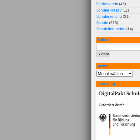
Förderverein
(45)
Schüler kreativ
(11)
Schülerzeitung
(21)
Schule
(376)
Schulelternbeirat
(14)
Stöbern
Archiv
Förderung