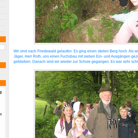
Wir sind nach Friedewald gelaufen. Es ging einen steilen Berg hoch. Als w
Jäger, Herr Roth, uns einen Fuchsbau mit sieben Ein- und Ausgängen gezei
geblieben. Danach sind wir wieder zur Schule gegangen. Es war sehr sch