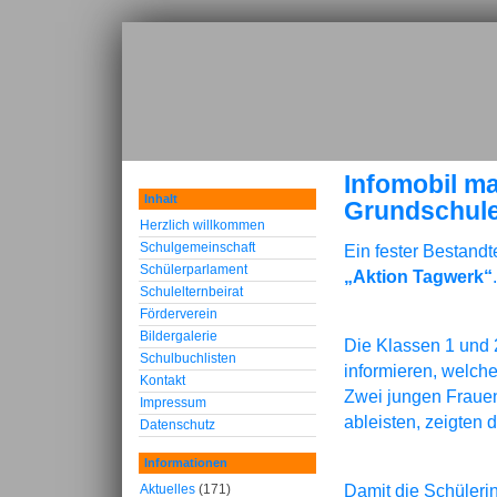
Infomobil ma
Inhalt
Grundschul
Herzlich willkommen
Schulgemeinschaft
Ein fester Bestandt
Schülerparlament
„Aktion Tagwerk“
.
Schulelternbeirat
Förderverein
Bildergalerie
Die Klassen 1 und 
Schulbuchlisten
informieren, welche
Kontakt
Zwei jungen Frauen,
Impressum
ableisten, zeigten 
Datenschutz
Informationen
Damit die Schüleri
Aktuelles
(171)