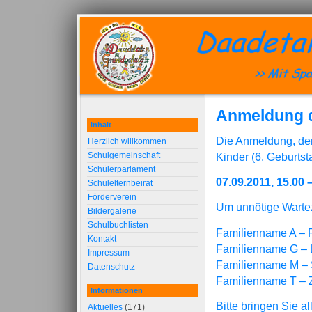
Anmeldung d
Inhalt
Die Anmeldung, der
Herzlich willkommen
Schulgemeinschaft
Kinder (6. Geburts
Schülerparlament
07.09.2011, 15.00 
Schulelternbeirat
Förderverein
Um unnötige Warteze
Bildergalerie
Schulbuchlisten
Familienname A – F
Kontakt
Familienname G – L
Impressum
Familienname M – 
Datenschutz
Familienname T – Z
Informationen
Bitte bringen Sie a
Aktuelles
(171)