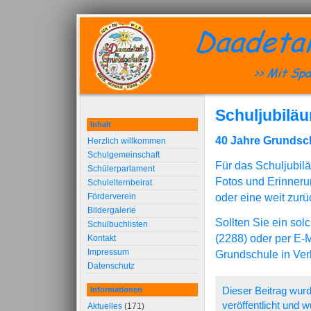
Schuljubilä
Inhalt
40 Jahre Grundsc
Herzlich willkommen
Schulgemeinschaft
Für das Schuljubil
Schülerparlament
Fotos und Erinneru
Schulelternbeirat
oder eine weit zur
Förderverein
Bildergalerie
Sollten Sie ein sol
Schulbuchlisten
(2288) oder per E-M
Kontakt
Impressum
Grundschule in Ver
Datenschutz
Informationen
Dieser Beitrag wur
veröffentlicht und 
Aktuelles
(171)