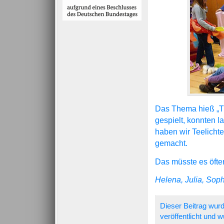
Das Thema hieß „Ti
gespielt, konnten 
haben wir Teelicht
gemacht.
Das müsste es öfte
Helena, Julia, Soph
Dieser Beitrag wur
veröffentlicht und 