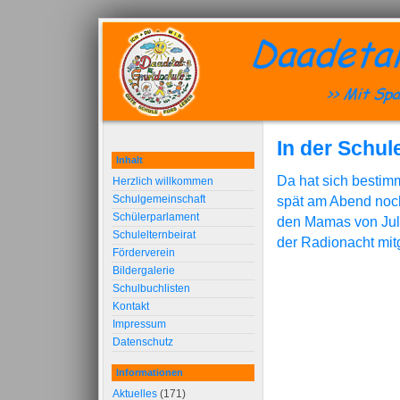
In der Schul
Inhalt
Da hat sich besti
Herzlich willkommen
Schulgemeinschaft
spät am Abend noch
Schülerparlament
den Mamas von Juli
Schulelternbeirat
der Radionacht mit
Förderverein
Bildergalerie
Schulbuchlisten
Kontakt
Impressum
Datenschutz
Informationen
Aktuelles
(171)