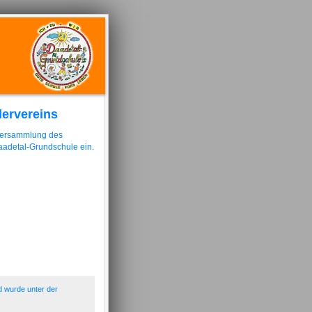
dervereins
r­versammlung des
aadetal-Grundschule ein.
d wurde unter der