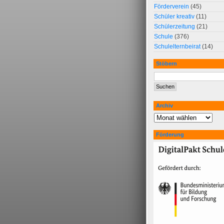
Förderverein
(45)
Schüler kreativ
(11)
Schülerzeitung
(21)
Schule
(376)
Schulelternbeirat
(14)
Stöbern
Archiv
Förderung