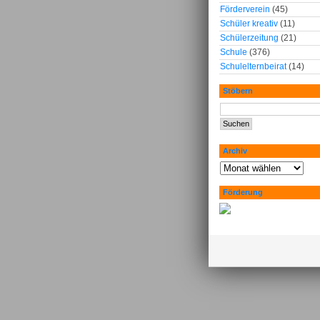
Förderverein
(45)
Schüler kreativ
(11)
Schülerzeitung
(21)
Schule
(376)
Schulelternbeirat
(14)
Stöbern
Archiv
Förderung