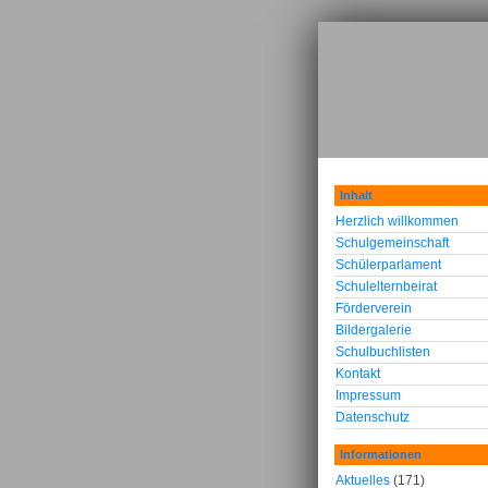
Inhalt
Herzlich willkommen
Schulgemeinschaft
Schülerparlament
Schulelternbeirat
Förderverein
Bildergalerie
Schulbuchlisten
Kontakt
Impressum
Datenschutz
Informationen
Aktuelles
(171)