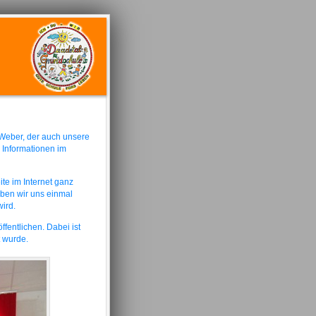
 Weber, der auch unsere
 Informationen im
te im Internet ganz
aben wir uns einmal
ird.
ent­lichen. Dabei ist
t wurde.