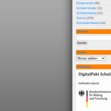
Förderverein
(45)
Schüler kreativ
(11)
Schülerzeitung
(21)
Schule
(376)
Schulelternbeirat
(14)
Stöbern
Archiv
Förderung