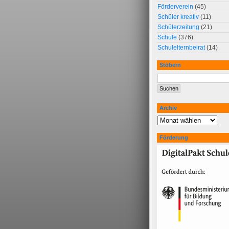
Förderverein
(45)
Schüler kreativ
(11)
Schülerzeitung
(21)
Schule
(376)
Schulelternbeirat
(14)
Stöbern
Archiv
Förderung