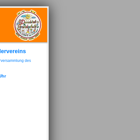
dervereins
er­versammlung des
Uhr