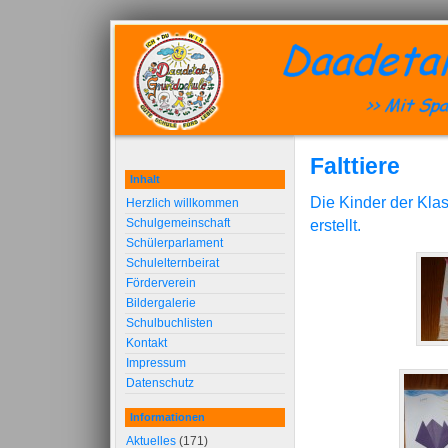
Falttiere
Inhalt
Die Kinder der Klas
Herzlich willkommen
Schulgemeinschaft
erstellt.
Schülerparlament
Schulelternbeirat
Förderverein
Bildergalerie
Schulbuchlisten
Kontakt
Impressum
Datenschutz
Informationen
Aktuelles
(171)