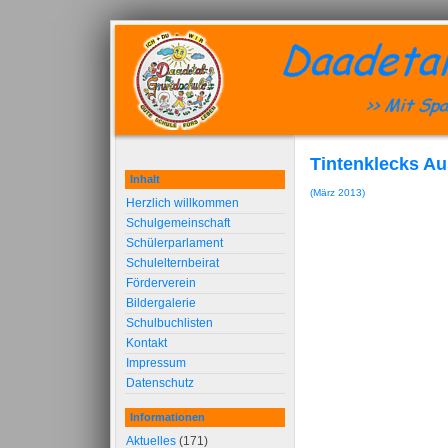
Tintenklecks A
Inhalt
(März 2013)
Herzlich willkommen
Schulgemeinschaft
Schülerparlament
Schulelternbeirat
Förderverein
Bildergalerie
Schulbuchlisten
Kontakt
Impressum
Datenschutz
Informationen
Aktuelles
(171)