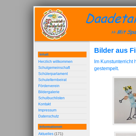
Bilder aus 
Inhalt
Im Kunstunterricht 
Herzlich willkommen
Schulgemeinschaft
gestempelt.
Schülerparlament
Schulelternbeirat
Förderverein
Bildergalerie
Schulbuchlisten
Kontakt
Impressum
Datenschutz
Informationen
Aktuelles
(171)