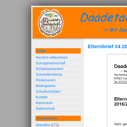
Elternbrief #4 2
Inhalt
Herzlich willkommen
Schulgemeinschaft
Schülerparlament
Schulelternbeirat
Förderverein
Bildergalerie
Schulbuchlisten
Kontakt
Impressum
Datenschutz
Informationen
Aktuelles
(171)