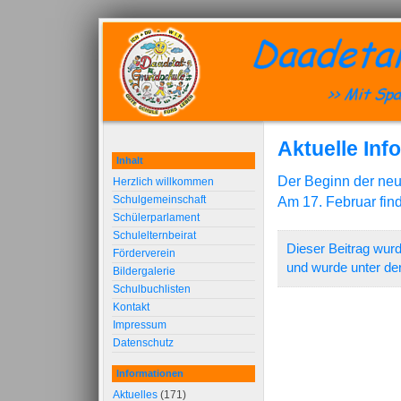
Aktuelle Inf
Inhalt
Der Beginn der neu
Herzlich willkommen
Schulgemeinschaft
Am 17. Februar fin
Schülerparlament
Schulelternbeirat
Dieser Beitrag wurd
Förderverein
und wurde unter de
Bildergalerie
Schulbuchlisten
Kontakt
Impressum
Datenschutz
Informationen
Aktuelles
(171)