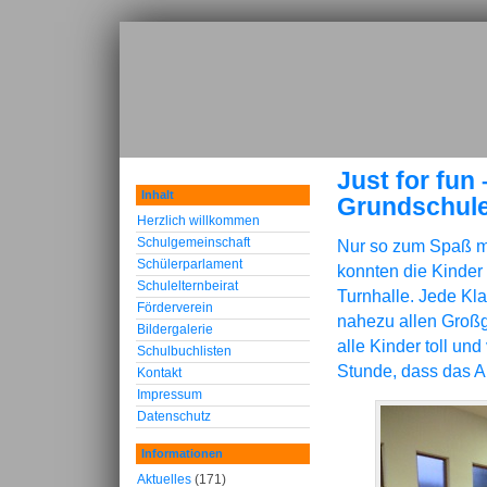
Just for fun
Inhalt
Grundschul
Herzlich willkommen
Schulgemeinschaft
Nur so zum Spaß mal
Schülerparlament
konnten die Kinder
Schulelternbeirat
Turnhalle. Jede Kla
Förderverein
nahezu allen Großg
Bildergalerie
alle Kinder toll un
Schulbuchlisten
Stunde, dass das 
Kontakt
Impressum
Datenschutz
Informationen
Aktuelles
(171)