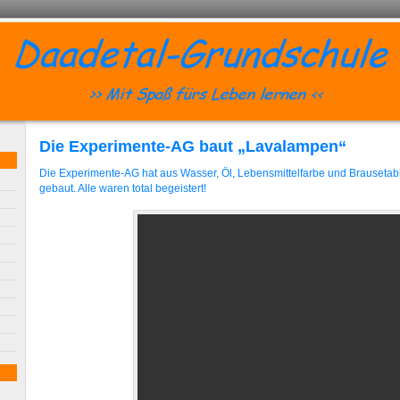
Die Experimente-AG baut „Lavalampen“
Die Experimente-AG hat aus Wasser, Öl, Lebensmittelfarbe und Brauseta
gebaut. Alle waren total begeistert!