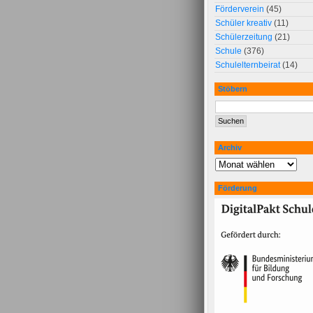
Förderverein
(45)
Schüler kreativ
(11)
Schülerzeitung
(21)
Schule
(376)
Schulelternbeirat
(14)
Stöbern
Archiv
Förderung