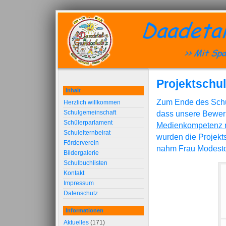
Projektschu
Inhalt
Zum Ende des Schul
Herzlich willkommen
Schulgemeinschaft
dass unsere Bewe
Schülerparlament
Medienkompetenz 
Schulelternbeirat
wurden die Projekts
Förderverein
nahm Frau Modesto
Bildergalerie
Schulbuchlisten
Kontakt
Impressum
Datenschutz
Informationen
Aktuelles
(171)