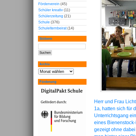
Förderverein
(45)
Schüler kreativ
(11)
Schülerzeitung
(21)
Schule
(376)
Schulelternbeirat
(14)
Stöbern
Archiv
Förderung
Herr und Frau Licht
1a, hatten sich für
Unterrichtsgang ei
eines Bienenstock-
gezeigt ohne dabei