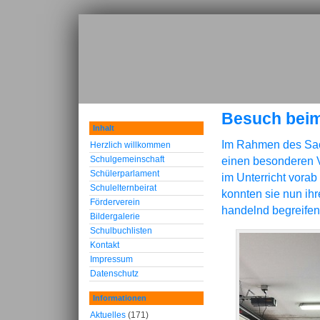
Besuch beim
Inhalt
Im Rahmen des Sach
Herzlich willkommen
Schulgemeinschaft
einen besonderen V
Schülerparlament
im Unterricht vorab
Schulelternbeirat
konnten sie nun ih
Förderverein
handelnd begreifen
Bildergalerie
Schulbuchlisten
Kontakt
Impressum
Datenschutz
Informationen
Aktuelles
(171)