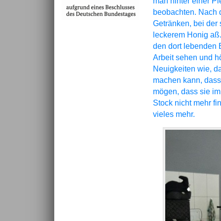
man hinter einer P
beobachten. Nach d
Getränken, bei der
leckerem Honig aß.
den dort lebenden B
Arbeit sehen und h
Neuigkeiten wie, 
machen kann, dass
mögen, dass sie im
Stock nicht mehr fi
vieles mehr.