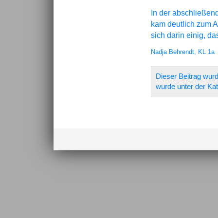
In der abschließen
kam deutlich zum Au
sich darin einig, 
Nadja Behrendt, KL 1a
Dieser Beitrag wur
wurde unter der Ka