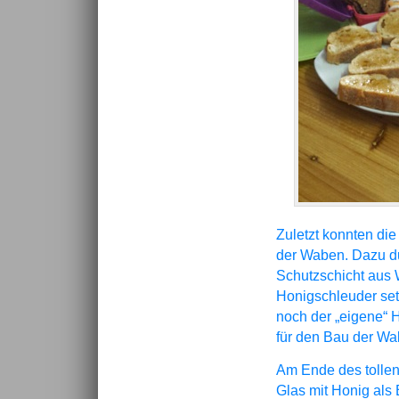
Zuletzt konnten di
der Waben. Dazu du
Schutzschicht aus 
Honigschleuder set
noch der „eigene“ 
für den Bau der Wa
Am Ende des tollen
Glas mit Honig als 