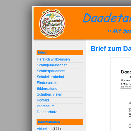
Brief zum D
Inhalt
Herzlich willkommen
Schulgemeinschaft
Schülerparlament
Schulelternbeirat
Förderverein
Bildergalerie
Schulbuchlisten
Kontakt
Impressum
Datenschutz
Informationen
Aktuelles
(171)