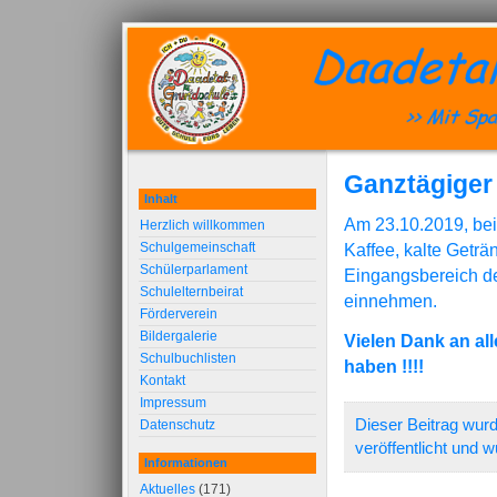
Ganztägiger
Inhalt
Am 23.10.2019, bei
Herzlich willkommen
Schulgemeinschaft
Kaffee, kalte Getr
Schülerparlament
Eingangsbereich de
Schulelternbeirat
einnehmen.
Förderverein
Bildergalerie
Vielen Dank an al
Schulbuchlisten
haben !!!!
Kontakt
Impressum
Dieser Beitrag wu
Datenschutz
veröffentlicht und 
Informationen
Aktuelles
(171)