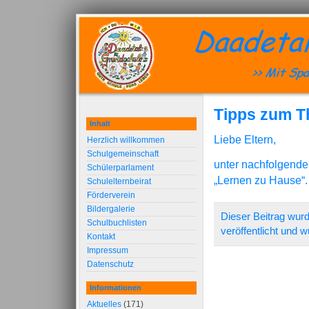
Tipps zum T
Inhalt
Liebe Eltern,
Herzlich willkommen
Schulgemeinschaft
unter nachfolgende
Schülerparlament
„Lernen zu Hause“.
Schulelternbeirat
Förderverein
Bildergalerie
Dieser Beitrag wur
Schulbuchlisten
veröffentlicht und 
Kontakt
Impressum
Datenschutz
Informationen
Aktuelles
(171)