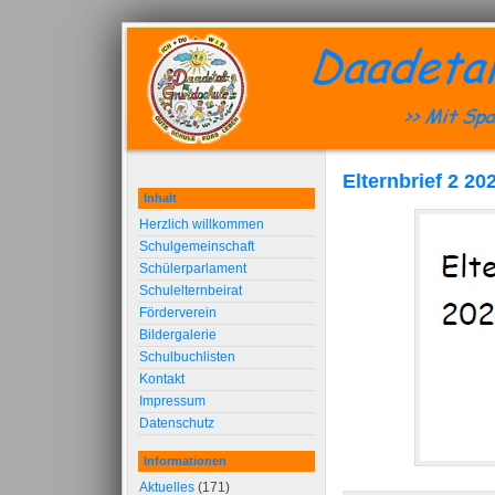
Elternbrief 2 20
Inhalt
Herzlich willkommen
Schulgemeinschaft
Schülerparlament
Schulelternbeirat
Förderverein
Bildergalerie
Schulbuchlisten
Kontakt
Impressum
Datenschutz
Informationen
Aktuelles
(171)