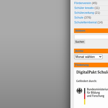
Förderverein
(45)
Schüler kreativ
(11)
Schülerzeitung
(21)
Schule
(376)
Schulelternbeirat
(14)
Stöbern
Archiv
Förderung