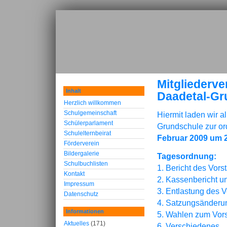
Mitgliederv
Inhalt
Daadetal-Gr
Herzlich willkommen
Schulgemeinschaft
Hiermit laden wir a
Schülerparlament
Grundschule zur o
Schulelternbeirat
Februar 2009 um 
Förderverein
Bildergalerie
Tagesordnung:
Schulbuchlisten
1. Bericht des Vors
Kontakt
2. Kassenbericht u
Impressum
3. Entlastung des 
Datenschutz
4. Satzungsänderu
Informationen
5. Wahlen zum Vor
Aktuelles
(171)
6. Verschiedenes