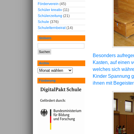
Förderverein
(45)
Schüler kreativ
(11)
Schülerzeitung
(21)
Schule
(376)
Schulelternbeirat
(14)
Stöbern
Besonders aufrege
Kasten, auf einen 
Archiv
welches sich währe
Kinder Spannung ga
Förderung
ihnen mit Begeiste