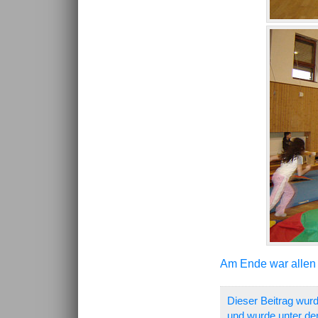
Am Ende war allen k
Dieser Beitrag wur
und wurde unter de