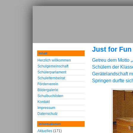
Just for Fun
Inhalt
Getreu dem Motto „
Herzlich willkommen
Schulgemeinschaft
Schülern der Klass
Schülerparlament
Gerätelandschaft mi
Schulelternbeirat
Springen durfte sic
Förderverein
Bildergalerie
Schulbuchlisten
Kontakt
Impressum
Datenschutz
Informationen
Aktuelles
(171)